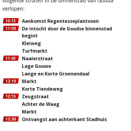
volgende straten in de binnenstad van Gouda
verlopen:
10:15
Aankomst Regentesseplantsoen
11:00
De intocht door de Goudse binnenstad
begint
Kleiweg
Turfmarkt
11:45
Naaierstraat
Lage Gouwe
Lange en Korte Groenendaal
12:10
Markt
Korte Tiendeweg
12:15
Zeugstraat
Achter de Waag
Markt
12:30
Ontvangst aan achterkant Stadhuis